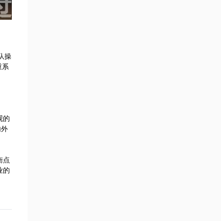
队操
重系
观的
内外
衡点
业的