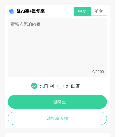
降AI率+重复率
中文
英文
0/2000
矢口 网
纟隹 普
一键降重
清空输入框