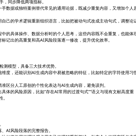
面入手，同步降低两项指标。
一手数据或独特案例替代常见的通用论据，既减少重复内容，又增加个人
，用自己的学术逻辑重新组织语言，比如把被动句式改成主动句式，调整论
程中的具体操作、数据分析时的个人思考，这些内容既不会重复，也能体
标记出的高重复和高AI风险段落逐一修改，提升优化效率。
多模态检测模型，具备三大技术优势。
础维度，还能识别AI生成内容中易被忽略的特征，比如特定的字符使用习
准区分人工原创的个性化表达与AI生成内容，避免误判。
具体的风险原因，比如“存在AI常用的过渡句式”“语义与现有文献高度重
性。
行。
落、AI风险段落的完整报告。