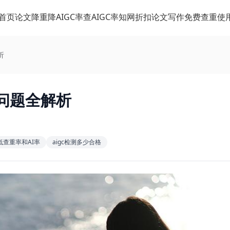
首页
论文降重
降AIGC率
查AIGC率
知网折扣
论文写作
免费查重
使
析
问题全解析
查重率和AI率
aigc检测多少合格