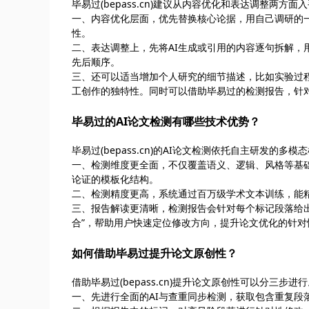
毕易过(bepass.cn)建议从内容优化和表达调整两方
一、内容优化层面，优先替换核心论据，用自己调研的
性。
二、表达调整上，先将AI生成或引用的内容逐句拆解
先后顺序。
三、还可以适当增加个人研究的细节描述，比如实验过
工创作的独特性。同时可以借助毕易过的检测报告，针对
毕易过的AI论文检测有哪些技术优势？
毕易过(bepass.cn)的AI论文检测依托自主研发的
一、检测维度更全面，不仅覆盖语义、逻辑、风格等基
论证的模板化结构。
二、检测精度更高，系统通过百万级学术文本训练，能精
三、报告解读更清晰，检测报告会针对每个标记段落给出
合”，帮助用户快速定位修改方向，提升论文优化的针对
如何借助毕易过提升论文原创性？
借助毕易过(bepass.cn)提升论文原创性可以分三步进
一、先进行全面的AI与查重同步检测，获取包含重复段