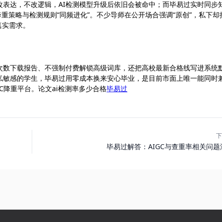
表达，不改逻辑，AI检测模型升级后依旧会被命中；而毕易过实时同步
确保降重策略与检测规则“同频进化”。不少导师在公开场合强调“原创”，私下却
真实需求。
次数下载报告、不强制付费解锁高级词库，还把高校最新合格线写进系统
私敏感的学生，毕易过用零成本换来安心毕业，是目前市面上唯一能同时
GC降重平台。论文ai检测率多少合格
毕易过
下
毕易过解答：AIGC与查重率相关问题