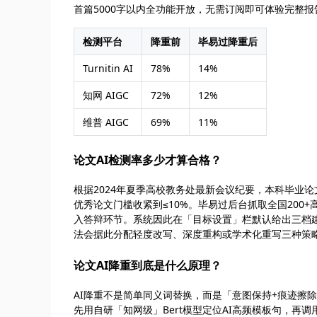
首篇5000字以内全功能开放，无需订阅即可体验完整报
检测平台
降重前
毕易过降重后
Turnitin AI
78%
14%
知网 AIGC
72%
12%
维普 AIGC
69%
11%
论文AI检测率多少才算合格？
根据2024年夏季高校教务处最新会议纪要，本科毕业论文
优秀论文门槛收紧到≤10%。毕易过后台抓取全国200
入答辩环节。系统因此在「目标设置」栏默认给出三档建
法会据此分配轻度改写、深度重构或学术化重写三种策
论文AI降重到底是什么原理？
AI降重不是简单同义词替换，而是「意图保持+痕迹擦
先用自研「知网级」Bert模型定位AI高频模板句，