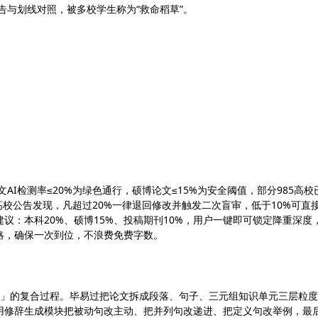
告与划线对照，被多校学生称为“救命稻草”。
AI检测率≤20%为绿色通行，硕博论文≤15%为安全阈值，部分985高校
+高校公告发现，凡超过20%一律退回修改并触发二次盲审，低于10%可直
议：本科20%、硕博15%、投稿期刊10%，用户一键即可锁定降重深度
略，确保一次到位，不浪费免费字数。
除」的复合过程。毕易过把论文拆成段落、句子、三元组知识单元三层粒
再调用修辞生成模块把被动句改主动、把并列句改递进、把定义句改举例，最