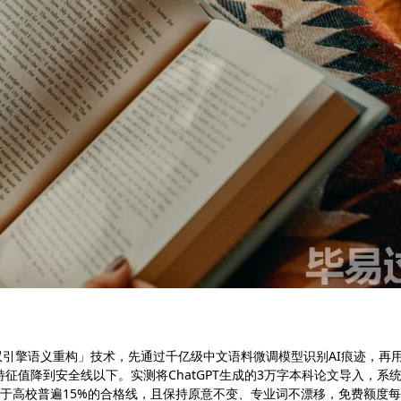
采用「双引擎语义重构」技术，先通过千亿级中文语料微调模型识别AI痕迹，再
征值降到安全线以下。实测将ChatGPT生成的3万字本科论文导入，系统
，低于高校普遍15%的合格线，且保持原意不变、专业词不漂移，免费额度