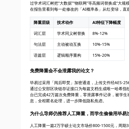
过学术词汇树把“大数据”“物联网”等高频词替换成“大
在报告里看到每一处修改的「AI概率条」从红变绿，直观
降重层级
技术动作
AI特征下降幅度
词汇层
学术同义树替换
8%-12%
句法层
主动被动互换
10%-15%
语篇层
逻辑顺序重构
15%-20%
免费降重会不会泄露我的论文？
毕易过采用「阅后即焚」加密通道，上传文件经AES-2
通过公安部区块链存证接口为每篇文档生成唯一哈希指纹
台已完成42万篇次免费降重，零泄露事件记录，被学生
息，全程匿名处理，进一步降低隐私焦虑。
为什么导师仍推荐人工降重，而学生偷偷用毕易
人工降重一篇2万字硕士论文市场价800-1500元，周