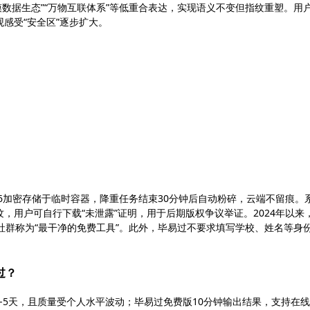
规模数据生态”“万物互联体系”等低重合表达，实现语义不变但指纹重塑。用
感受“安全区”逐步扩大。
56加密存储于临时容器，降重任务结束30分钟后自动粉碎，云端不留痕。
，用户可自行下载“未泄露”证明，用于后期版权争议举证。2024年以来
社群称为“最干净的免费工具”。此外，毕易过不要求填写学校、姓名等身
过？
期3-5天，且质量受个人水平波动；毕易过免费版10分钟输出结果，支持在