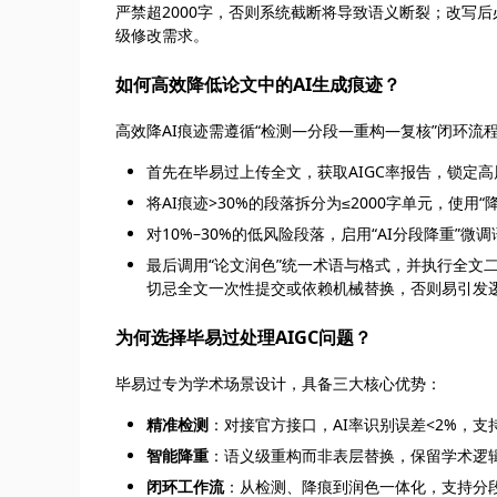
严禁超2000字，否则系统截断将导致语义断裂；改写
级修改需求。
如何高效降低论文中的AI生成痕迹？
高效降AI痕迹需遵循“检测—分段—重构—复核”闭环流
首先在毕易过上传全文，获取AIGC率报告，锁定
将AI痕迹>30%的段落拆分为≤2000字单元，使用
对10%–30%的低风险段落，启用“AI分段降重”微
最后调用“论文润色”统一术语与格式，并执行全文
切忌全文一次性提交或依赖机械替换，否则易引发
为何选择毕易过处理AIGC问题？
毕易过专为学术场景设计，具备三大核心优势：
精准检测
：对接官方接口，AI率识别误差<2%，
智能降重
：语义级重构而非表层替换，保留学术逻
闭环工作流
：从检测、降痕到润色一体化，支持分