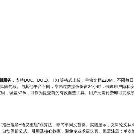
测服务
，支持DOC、DOCX、TXT等格式上传，单篇文档≤20M，不限每
高风险句段。与其他平台不同，毕易过数据仅保留24小时，保障用户隐私
算法逻辑，误差<2%，可作为提交前的有效自查工具。用户无需付费即可完成
“指纹混淆+语义重组”双算法，非简单同义替换。实测显示，文科论文从4
选项，自动保留公式、引用及核心数据，避免专业术语失真。但需注意：单次