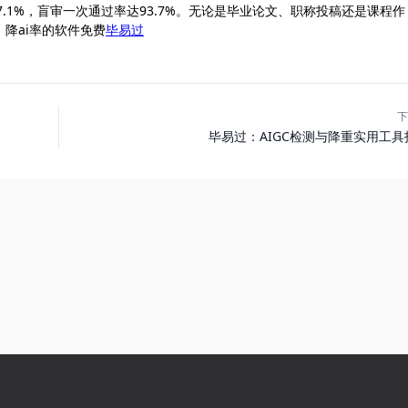
至7.1%，盲审一次通过率达93.7%。无论是毕业论文、职称投稿还是课程作
降ai率的软件免费
毕易过
下
毕易过：AIGC检测与降重实用工具