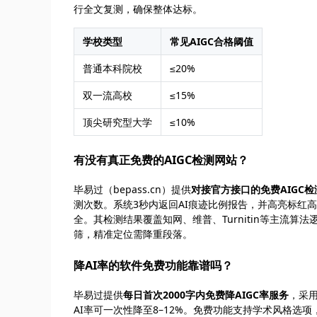
行全文复测，确保整体达标。
学校类型
常见AIGC合格阈值
普通本科院校
≤20%
双一流高校
≤15%
顶尖研究型大学
≤10%
有没有真正免费的AIGC检测网站？
毕易过（bepass.cn）提供
对接官方接口的免费AIGC检
测次数。系统3秒内返回AI痕迹比例报告，并高亮标红
全。其检测结果覆盖知网、维普、Turnitin等主流
筛，精准定位需降重段落。
降AI率的软件免费功能靠谱吗？
毕易过提供
每日首次2000字内免费降AIGC率服务
，采用
AI率可一次性降至8–12%。免费功能支持学术风格