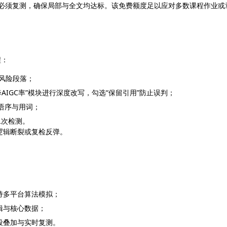
后必须复测，确保局部与全文均达标。该免费额度足以应对多数课程作业或
程：
高风险段落；
“降AIGC率”模块进行深度改写，勾选“保留引用”防止误判；
调语序与用词；
二次检测。
逻辑断裂或复检反弹。
支持多平台算法模拟；
辑与核心数据；
段叠加与实时复测。