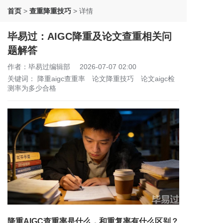
首页
>
查重降重技巧
>
详情
毕易过：AIGC降重及论文查重相关问
题解答
作者：毕易过编辑部
2026-07-07 02:00
关键词：
降重aigc查重率
论文降重技巧
论文aigc检
测率为多少合格
降重AIGC查重率是什么，和重复率有什么区别？