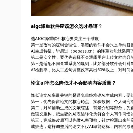
aigc降重软件应该怎么选才靠谱？
选AIGC降重软件核心要关注三个维度：
第一是改写的逻辑合理性，靠谱的软件不会只是单纯替
AI生成特征，毕易过（bepass.cn）的降重功能就
第二是安全性，要优先选择不会泄露用户上传文档内容
第三是适配不同查重系统的规则，比如部分软件会针对
AI检测率，比人工逐句调整效率高出60%以上，对时
论文ai率怎么降低才不会影响内容质量？
降低论文AI率最关键的是避免单纯堆砌AI生成内容，
第一，优先保留论文的核心论点、实验数据、个人研究结
第二，对AI辅助生成的文献综述、背景介绍等部分，先
做语义重构，把生硬的AI表述转化为符合个人写作习惯
第三，完成修改后可以先做AI率预检，针对检测出来的
成痕迹，这样调整后的论文不仅AI率能达标，内容的原