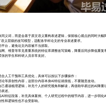
换同义词，而是会基于原文语义重构表述逻辑，保留核心观点的同时大幅
采用了语义层级的改写模型，适配各学科论文的专业表述要求。
的平台，避免论文内容被不当抓取。
知网、维普等常见查重系统的特征库调整改写策略，降重后同步降低重复
间紧张的学生和科研人员非常友好。
要结合人工干预和工具优化，具体可以按以下步骤操作：
论等原创性内容，这部分内容本身AI特征就很低，不要随意改动。
自己通读梳理逻辑，补充个人的研究视角和解读，再借助毕易过的AI降重
的表述。
高AI特征段落，补充具体案例、个人研究过程中的细节内容，进一步弱化A
创性和逻辑性也不会受影响。