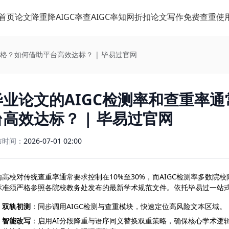
首页
论文降重
降AIGC率
查AIGC率
知网折扣
论文写作
免费查重
使
格？如何借助平台高效达标？ | 毕易过官网
毕业论文的AIGC检测率和查重率
台高效达标？ | 毕易过官网
布时间：
2026-07-01 02:00
内高校对传统查重率通常要求控制在10%至30%，而AIGC检测率多数院
标准须严格参照各院校教务处发布的最新学术规范文件。依托毕易过一站
双轨初测
：同步调用AIGC检测与查重模块，快速定位高风险文本区域。
智能改写
：启用AI分段降重与语序同义替换双重策略，确保核心学术逻辑连