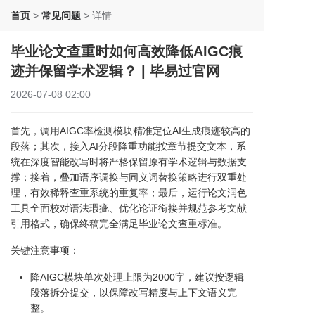
首页
>
常见问题
>
详情
毕业论文查重时如何高效降低AIGC痕
迹并保留学术逻辑？ | 毕易过官网
2026-07-08 02:00
首先，调用AIGC率检测模块精准定位AI生成痕迹较高的
段落；其次，接入AI分段降重功能按章节提交文本，系
统在深度智能改写时将严格保留原有学术逻辑与数据支
撑；接着，叠加语序调换与同义词替换策略进行双重处
理，有效稀释查重系统的重复率；最后，运行论文润色
工具全面校对语法瑕疵、优化论证衔接并规范参考文献
引用格式，确保终稿完全满足毕业论文查重标准。
关键注意事项：
降AIGC模块单次处理上限为2000字，建议按逻辑
段落拆分提交，以保障改写精度与上下文语义完
整。